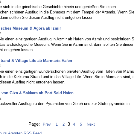
2
 sich in die griechische Geschichte hinein und genießen Sie einen
ichen schönen Ausflug in die Ephesos mit dem Tempel der Artemis. Wenn Sie
 dann sollten Sie diesen Ausflug nicht entgehen lassen
isches Museum & Agora ab Izmir
2
e einen einzigartigen Ausflug in Azmir ab Hafen von Azmir und besichtigen S
das archäologische Museum. Wenn Sie in Azmir sind, dann sollten Sie diese
cht entgehen lassen
rand & Village Life ab Marmaris Hafen
2
ie einen einzigartigen wunderschönen privaten Ausflug vom Hafen von Marma
 in die Kizkumu-Strand und in das Village Life. Wenn Sie in Marmaris sind, 
 diesen Ausflug nicht entgehen lassen.
 von Giza & Sakkara ab Port Said Hafen
2
rucksvoller Ausflug zu den Pyramiden von Gizeh und zur Stufenpyramide in
Page:
3
Prev
1
2
4
5
Next
ours Ägypten RSS Feed