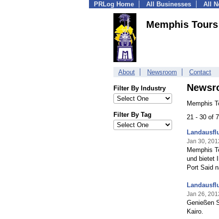
PRLog Home
All Businesses
All 
Memphis Tours
About
Newsroom
Contact
Newsr
Filter By Industry
Memphis To
Filter By Tag
21 - 30 of
Landausflu
Jan 30, 201
Memphis To
und bietet 
Port Said 
Landausflu
Jan 26, 201
Genießen Si
Kairo.