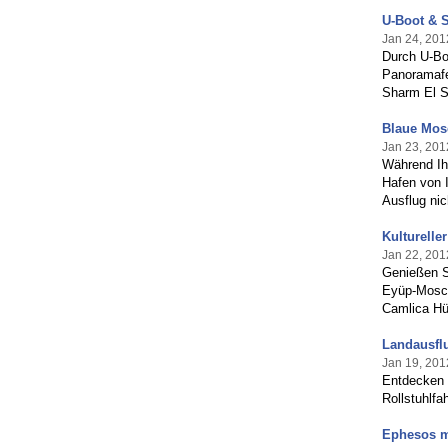
U-Boot & 
Jan 24, 201
Durch U-Bo
Panoramafe
Sharm El S
Blaue Mosc
Jan 23, 201
Während Ihr
Hafen von I
Ausflug nic
Kultureller
Jan 22, 201
Genießen S
Eyüp-Mosch
Camlica Hü
Landausfl
Jan 19, 201
Entdecken S
Rollstuhlf
Ephesos m