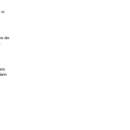
 in
ie die
n
ris
dann