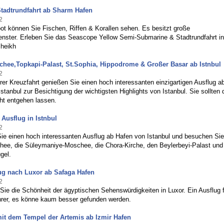
Stadtrundfahrt ab Sharm Hafen
2
ot können Sie Fischen, Riffen & Korallen sehen. Es besitzt große
nster. Erleben Sie das Seascope Yellow Semi-Submarine & Stadtrundfahrt in
heikh
hee,Topkapi-Palast, St.Sophia, Hippodrome & Großer Basar ab Istnbul
2
er Kreuzfahrt genießen Sie einen hoch interessanten einzigartigen Ausflug a
stanbul zur Besichtigung der wichtigsten Highlights von Istanbul. Sie sollten 
ht entgehen lassen.
 Ausflug in Istnbul
2
ie einen hoch interessanten Ausflug ab Hafen von Istanbul und besuchen Sie
ee, die Süleymaniye-Moschee, die Chora-Kirche, den Beylerbeyi-Palast und
gel.
ug nach Luxor ab Safaga Hafen
2
ie die Schönheit der ägyptischen Sehenswürdigkeiten in Luxor. Ein Ausflug f
ahrer, es könne kaum besser gefunden werden.
it dem Tempel der Artemis ab Izmir Hafen