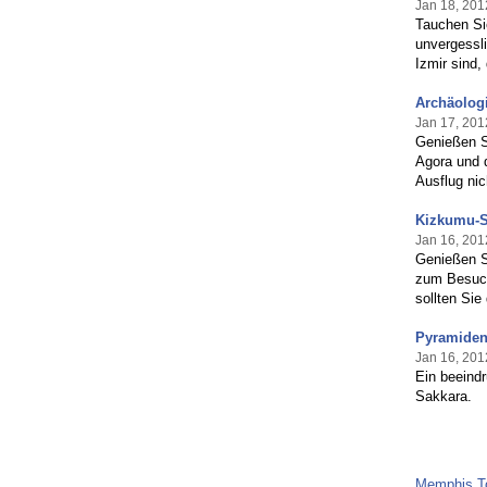
Jan 18, 201
Tauchen Sie
unvergessl
Izmir sind,
Archäolog
Jan 17, 201
Genießen Si
Agora und 
Ausflug ni
Kizkumu-St
Jan 16, 201
Genießen S
zum Besuch
sollten Sie
Pyramiden
Jan 16, 201
Ein beeind
Sakkara.
Memphis T