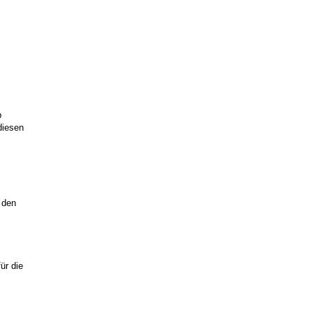
b
diesen
 den
ür die