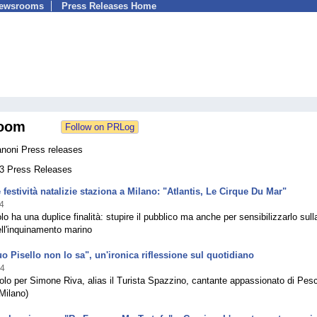
Newsrooms
Press Releases Home
oom
anoni Press releases
33 Press Releases
e festività natalizie staziona a Milano: "Atlantis, Le Cirque Du Mar"
4
lo ha una duplice finalità: stupire il pubblico ma anche per sensibilizzarlo sull
ll'inquinamento marino
uo Pisello non lo sa", un'ironica riflessione sul quotidiano
24
lo per Simone Riva, alias il Turista Spazzino, cantante appassionato di Pes
Milano)