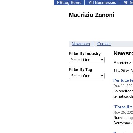
PRLog Home
All Businesses
All 
Maurizio Zanoni
Newsroom
Contact
Newsr
Filter By Industry
Maurizio Z
Filter By Tag
11 - 20 of 
Per tutte l
Dec 11, 202
Lo spettaco
tematica de
"Forse il t
Nov 25, 20
Nuovo singo
Borromeo (