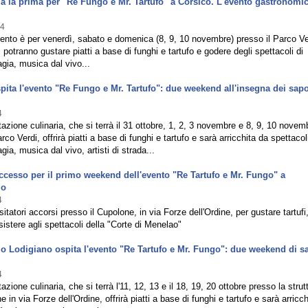
 la prima per "Re Fungo e Mr. Tartufo" a Corsico. L'evento gastronomi
24
nto è per venerdì, sabato e domenica (8, 9, 10 novembre) presso il Parco Ver
i potranno gustare piatti a base di funghi e tartufo e godere degli spettacoli di
gia, musica dal vivo...
pita l'evento "Re Fungo e Mr. Tartufo": due weekend all'insegna dei sapo
4
azione culinaria, che si terrà il 31 ottobre, 1, 2, 3 novembre e 8, 9, 10 novem
rco Verdi, offrirà piatti a base di funghi e tartufo e sarà arricchita da spettacoli
ia, musica dal vivo, artisti di strada...
cesso per il primo weekend dell'evento "Re Tartufo e Mr. Fungo" a
lo
4
isitatori accorsi presso il Cupolone, in via Forze dell'Ordine, per gustare tartufi
sistere agli spettacoli della "Corte di Menelao"
o Lodigiano ospita l'evento "Re Tartufo e Mr. Fungo": due weekend di s
4
zione culinaria, che si terrà l'11, 12, 13 e il 18, 19, 20 ottobre presso la strut
 in via Forze dell'Ordine, offrirà piatti a base di funghi e tartufo e sarà arricc