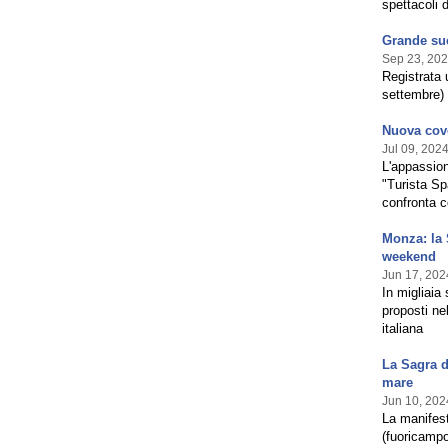
spettacoli 
Grande suc
Sep 23, 20
Registrata 
settembre) 
Nuova cove
Jul 09, 202
L'appassion
"Turista Spa
confronta c
Monza: la 
weekend
Jun 17, 202
In migliaia
proposti ne
italiana
La Sagra d
mare
Jun 10, 202
La manifest
(fuoricampo)