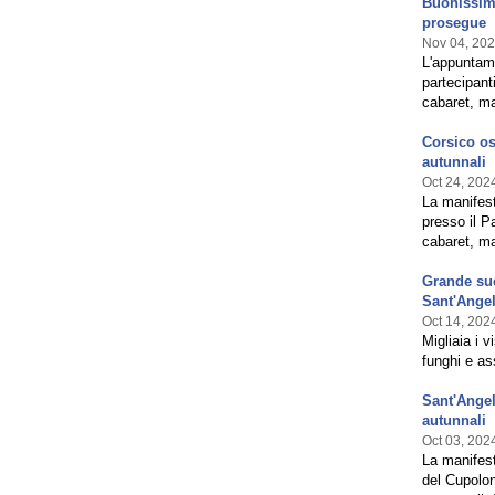
Buonissima
prosegue
Nov 04, 20
L'appuntame
partecipant
cabaret, ma
Corsico os
autunnali
Oct 24, 202
La manifest
presso il Pa
cabaret, mag
Grande suc
Sant'Ange
Oct 14, 202
Migliaia i v
funghi e as
Sant'Angel
autunnali
Oct 03, 202
La manifesta
del Cupolone