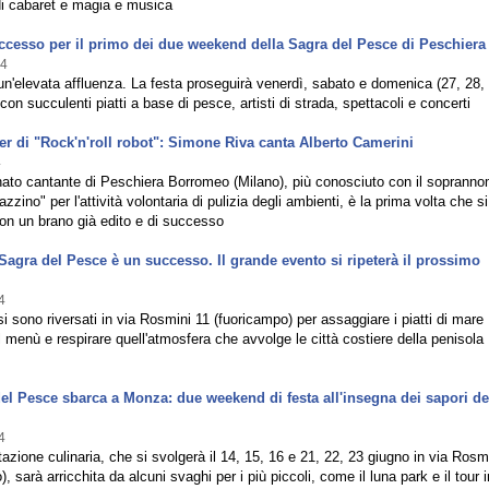
di cabaret e magia e musica
cesso per il primo dei due weekend della Sagra del Pesce di Peschiera
24
un'elevata affluenza. La festa proseguirà venerdì, sabato e domenica (27, 28,
con succulenti piatti a base di pesce, artisti di strada, spettacoli e concerti
r di "Rock'n'roll robot": Simone Riva canta Alberto Camerini
4
ato cantante di Peschiera Borromeo (Milano), più conosciuto con il sopranno
zzino" per l'attività volontaria di pulizia degli ambienti, è la prima volta che si
on un brano già edito e di successo
Sagra del Pesce è un successo. Il grande evento si ripeterà il prossimo
4
 si sono riversati in via Rosmini 11 (fuoricampo) per assaggiare i piatti di mare
l menù e respirare quell'atmosfera che avvolge le città costiere della penisola
el Pesce sbarca a Monza: due weekend di festa all'insegna dei sapori de
4
azione culinaria, che si svolgerà il 14, 15, 16 e 21, 22, 23 giugno in via Rosm
, sarà arricchita da alcuni svaghi per i più piccoli, come il luna park e il tour i