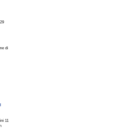
 29
me di
l
ini 11
n