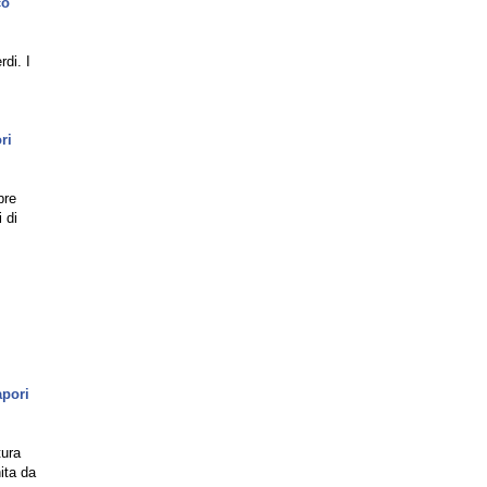
co
di. I
ri
bre
 di
,
apori
tura
hita da