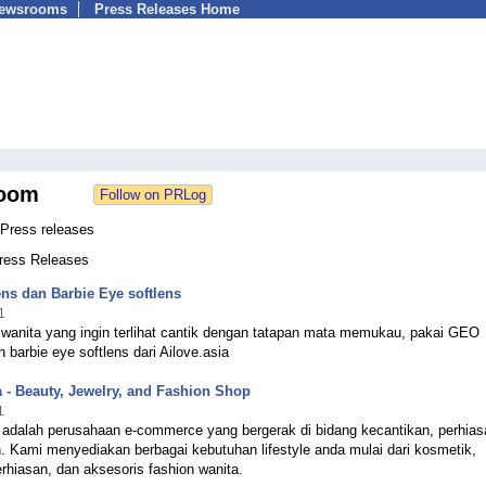
Newsrooms
Press Releases Home
oom
 Press releases
Press Releases
ns dan Barbie Eye softlens
1
 wanita yang ingin terlihat cantik dengan tatapan mata memukau, pakai GEO
n barbie eye softlens dari Ailove.asia
a - Beauty, Jewelry, and Fashion Shop
1
a adalah perusahaan e-commerce yang bergerak di bidang kecantikan, perhias
n. Kami menyediakan berbagai kebutuhan lifestyle anda mulai dari kosmetik,
erhiasan, dan aksesoris fashion wanita.