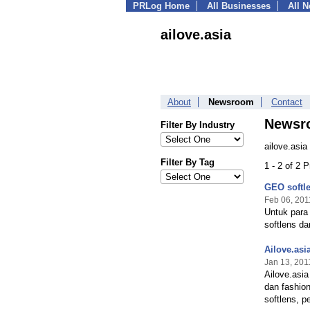
PRLog Home
All Businesses
All 
ailove.asia
About
Newsroom
Contact
Newsr
Filter By Industry
ailove.asia
Filter By Tag
1 - 2 of 2 
GEO softle
Feb 06, 201
Untuk para
softlens da
Ailove.asi
Jan 13, 201
Ailove.asi
dan fashio
softlens, p