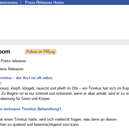
Newsrooms
Press Releases Home
oom
 Press releases
Press Releases
innitus – der Arzt ist oft ratlos
2
raust, klopft, klingelt, rauscht und pfeift im Ohr – ein Tinnitus hat sich im Kop
. Zu Beginn ist er nur störend und irritierend, wenn er aber anhält, wird er zu e
elastung für Geist und Körper.
ine wirksame Tinnitus Behandlung?
1
e einen Tinnitus hatte, wird sich vielleicht fragen, was denn an diesen
hen so quälend und beeinträchtigend sein kann.