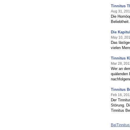
Tinnitus T
Aug 31, 201
Die Homöopa
Beliebtheit.
Die Kapitu
May 10, 20
Das lästige
vielen Men
Tinnitus K
Mar 28, 201
Wer an dem 
quälenden B
nachfolgen
Tinnitus 
Feb 16, 201
Der Tinnitu
Störung. Di
Tinnitus Be
BeiTinnitu