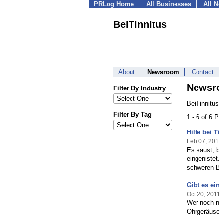
PRLog Home
All Businesses
All 
BeiTinnitus
About
Newsroom
Contact
Newsr
Filter By Industry
BeiTinnitus
Filter By Tag
1 - 6 of 6 
Hilfe bei T
Feb 07, 201
Es saust, b
eingenistet
schweren B
Gibt es e
Oct 20, 201
Wer noch ni
Ohrgeräusc