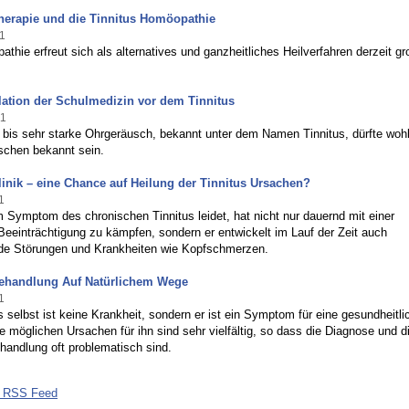
herapie und die Tinnitus Homöopathie
1
thie erfreut sich als alternatives und ganzheitliches Heilverfahren derzeit gr
lation der Schulmedizin vor dem Tinnitus
11
 bis sehr starke Ohrgeräusch, bekannt unter dem Namen Tinnitus, dürfte woh
schen bekannt sein.
linik – eine Chance auf Heilung der Tinnitus Ursachen?
1
Symptom des chronischen Tinnitus leidet, hat nicht nur dauernd mit einer
eeinträchtigung zu kämpfen, sondern er entwickelt im Lauf der Zeit auch
de Störungen und Krankheiten wie Kopfschmerzen.
Behandlung Auf Natürlichem Wege
1
s selbst ist keine Krankheit, sondern er ist ein Symptom für eine gesundheitli
e möglichen Ursachen für ihn sind sehr vielfältig, so dass die Diagnose und d
handlung oft problematisch sind.
s RSS Feed