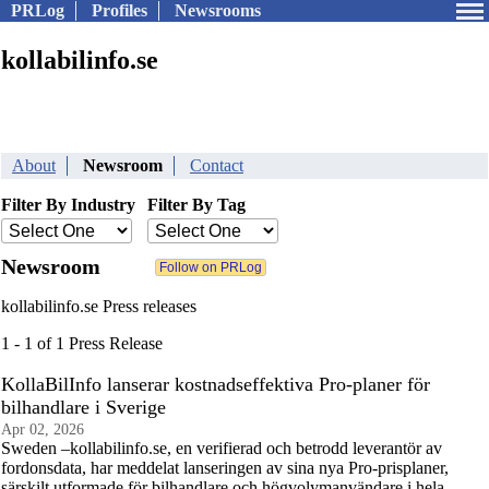
PRLog
Profiles
Newsrooms
kollabilinfo.se
About
Newsroom
Contact
Filter By Industry
Filter By Tag
Newsroom
kollabilinfo.se Press releases
1 - 1 of 1 Press Release
KollaBilInfo lanserar kostnadseffektiva Pro-planer för
bilhandlare i Sverige
Apr 02, 2026
Sweden –kollabilinfo.se, en verifierad och betrodd leverantör av
fordonsdata, har meddelat lanseringen av sina nya Pro-prisplaner,
särskilt utformade för bilhandlare och högvolymanvändare i hela